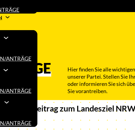
NTRÄGE
N
N/ANTRÄGE
NTRÄGE
Hier finden Sie alle wichtig
unserer Partei. Stellen Sie Ih
oder informieren Sie sich übe
N/ANTRÄGE
Sie vorantreiben.
agen und Beitrag zum Landesziel NR
N/ANTRÄGE