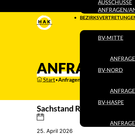
AUSSCHÜSSE
ANFRAGEN/A
BEZIRKSVERTRETUNGE
BV-MITTE
ANFRAGE
ANFRAGEN/A
BV-NORD
Start
Anfragen/Anträge
•
ANFRAGE
BV-HASPE
Sachstand Radverkehr in H
ANFRAGE
25. April 2026